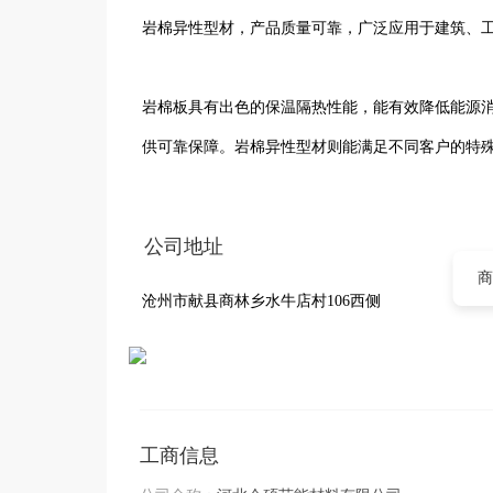
岩棉异性型材，产品质量可靠，广泛应用于建筑、工
岩棉板具有出色的保温隔热性能，能有效降低能源
供可靠保障。岩棉异性型材则能满足不同客户的特殊
公司拥有先进的生产设备和专业的技术团队，严格
公司地址
重环保，采用先进的生产工艺，减少对环境的影响。
商
沧州市献县商林乡水牛店村106西侧
我们始终坚持以客户为中心，提供优质的产品和服
系。未来，河北今硕节能材料有限公司将继续秉承
材料行业的发展贡献力量。
工商信息