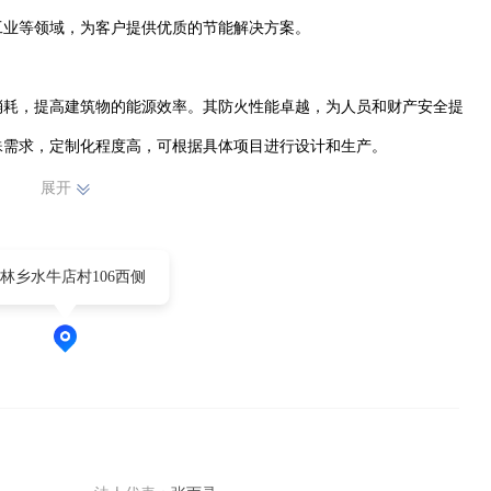
业等领域，为客户提供优质的节能解决方案。

消耗，提高建筑物的能源效率。其防火性能卓越，为人员和财产安全提
需求，定制化程度高，可根据具体项目进行设计和生产。

展开
把控产品质量，确保每一件产品都符合高品质标准。在生产过程中，注


林乡水牛店村106西侧
务。凭借专业的技术和丰富的经验，与客户建立了长期稳定的合作关
创新、品质、服务的理念，不断提升产品性能和服务水平，为推动节能