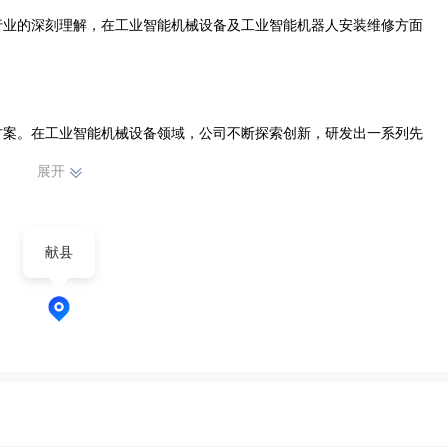
行业的深刻理解，在工业智能机械设备及工业智能机器人安装维修方面
方案。在工业智能机械设备领域，公司不断探索创新，研发出一系列先
升生产效率与质量。同时，公司拥有专业的工业智能机器人安装维修团
展开
修工作，确保机器人稳定运行，为企业生产提供有力保障。

献县
身技术水平，为客户量身定制个性化的工业智能服务。未来，河北自验
智能领域，以优质的产品和服务，为推动工业智能化发展贡献力量，与