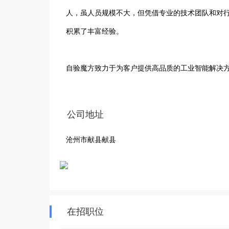
人，虽人员规模不大，但凭借专业的技术团队和对
积累了丰富经验。

自验魔方致力于为客户提供高品质的工业智能解决
进设备，以满足不同工业场景的需求，助力企业提
队，能够精准、高效地完成机器人的安装、调试及维
公司地址
沧州市献县献县
我们以专业、高效、创新为服务理念，不断提升自
魔方智能科技有限公司将继续秉承初心，深耕工业
客户携手共创更加智能、高效的工业未来。 
在招职位