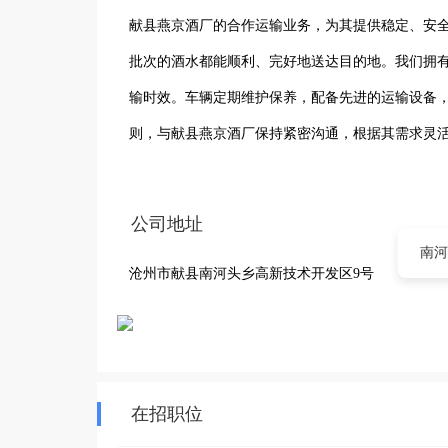
献县燕京酒厂的合作运输业务，为其提供稳定、安
批次的酒水都能顺利、完好地送达目的地。我们拥
输时效。车辆定期维护保养，配备先进的运输设备，
则，与献县燕京酒厂保持紧密沟通，根据其需求灵
运输环节中不可或缺的合作伙伴。未来，公司将继
更优质、更可靠的运输服务，携手共创更加辉煌的
公司地址
南河
沧州市献县南河头乡高新技术开发区9号
在招职位