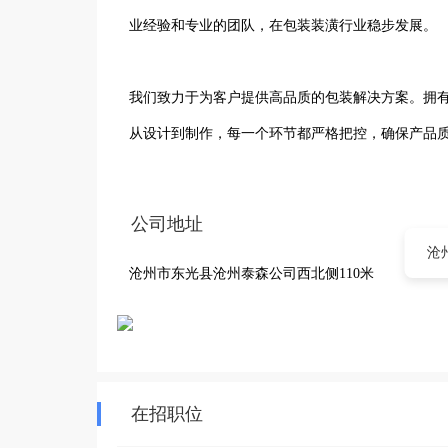
业经验和专业的团队，在包装装潢行业稳步发展。

我们致力于为客户提供高品质的包装解决方案。拥
从设计到制作，每一个环节都严格把控，确保产品质
公司注重创新，不断探索新的包装形式和材料，以
公司地址
装，我们都能根据客户的要求量身定制。

沧
沧州市东光县沧州泰森公司西北侧110米
我们始终坚持以客户为中心，凭借优质的产品和贴
金辉包装装潢有限公司不断提升自身实力，不断发
赖的包装合作伙伴。
在招职位