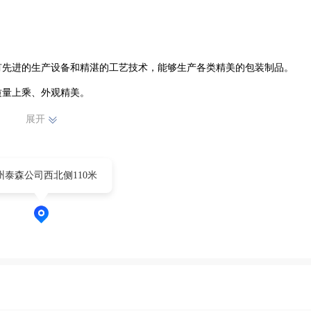
有先进的生产设备和精湛的工艺技术，能够生产各类精美的包装制品。
量上乘、外观精美。

展开
满足市场多样化的需求。无论是精致的礼盒包装，还是实用的产品外包
州泰森公司西北侧110米
心的服务，赢得了广大客户的信赖与好评。在激烈的市场竞争中，沧州
展壮大，为包装装潢行业贡献自己的力量，努力成为客户心目中值得信