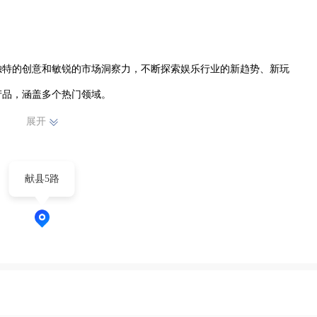
独特的创意和敏锐的市场洞察力，不断探索娱乐行业的新趋势、新玩
品，涵盖多个热门领域。

展开
一个项目，力求为客户带来与众不同的娱乐享受。以用户需求为导向，
成为行业内备受瞩目的新兴力量。我们相信，通过团队的不懈努力和对
献县5路
烈的市场竞争中稳步前行，不断发展壮大，为娱乐行业注入新的活力与