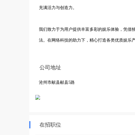
充满活力与创造力。

我们致力于为用户提供丰富多彩的娱乐体验，凭借
法。在网络科技的助力下，精心打造各类优质娱乐产
公司秉持着专业、专注、创新的理念，用心雕琢每
公司地址
持续优化服务，努力在娱乐市场中占据一席之地，
沧州市献县献县5路
娱乐的热爱，定能为更多人带来欢乐与惊喜，在激
精彩。
在招职位