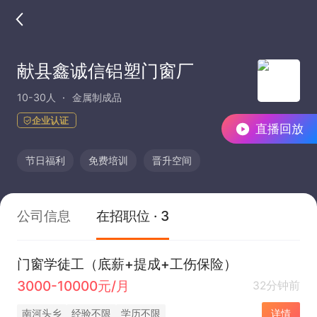
献县鑫诚信铝塑门窗厂
10-30人
金属制成品
企业认证
直播回放
节日福利
免费培训
晋升空间
公司信息
在招职位 · 3
门窗学徒工（底薪+提成+工伤保险）
3000-10000元/月
32分钟前
南河头乡
经验不限
学历不限
详情