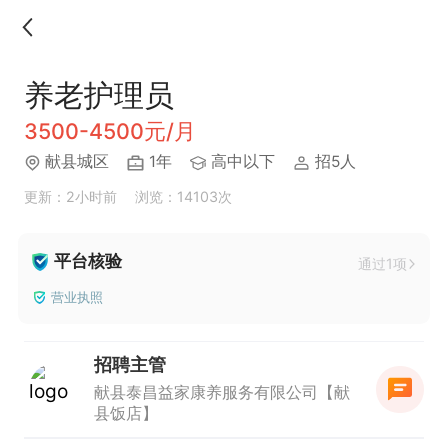
养老护理员
3500-4500元/月
献县城区
1年
高中以下
招5人
更新：2小时前
浏览：14103次
平台核验
通过1项
营业执照
招聘主管
献县泰昌益家康养服务有限公司【献
县饭店】