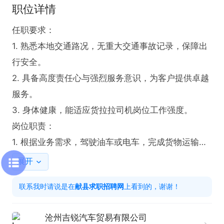
职位详情
任职要求：

1. 熟悉本地交通路况，无重大交通事故记录，保障出
行安全。

2. 具备高度责任心与强烈服务意识，为客户提供卓越
服务。

3. 身体健康，能适应货拉拉司机岗位工作强度。

岗位职责：

1. 根据业务需求，驾驶油车或电车，完成货物运输任
务。

展开
薪资待遇优厚，提供节日福利与免费培训。我们期待
联系我时请说是在
献县求职招聘网
上看到的，谢谢！
您凭借专业的驾驶技能、强烈的责任心和服务意识，
在货拉拉的舞台上展现自我，收获丰厚回报。加入我
沧州吉锐汽车贸易有限公司
们，开启精彩职业旅程！