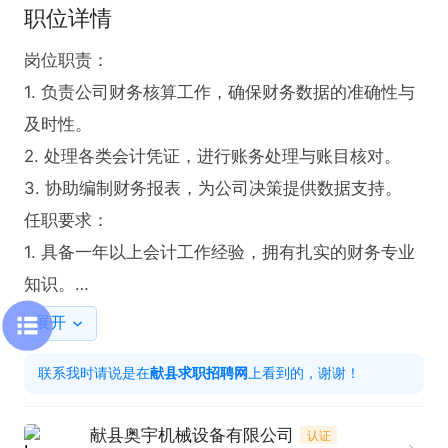
职位详情
岗位职责：

1. 负责公司财务核算工作，确保财务数据的准确性与
及时性。

2. 处理各类会计凭证，进行账务处理与账目核对。

3. 协助编制财务报表，为公司决策提供数据支持。

任职要求：

1. 具备一年以上会计工作经验，拥有扎实的财务专业
知识。

2. 工作态度踏实稳定，能够全身心投入工作。

展开
3. 应聘者需承诺长期发展

联系我时请说是在
献县求职招聘网
上看到的，谢谢！
薪资待遇：试用期薪资 3000 元，试用合格后 4000
 元，后续将依据工作能力进行薪资调整。

献县奥宇机械设备有限公司
认证
公司提供食宿，拥有良好的晋升空间。有意者请电话