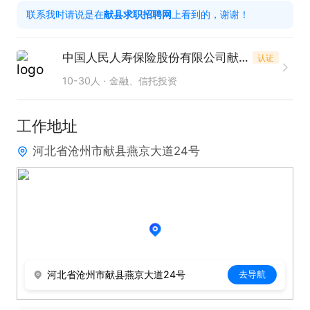
联系我时请说是在
献县求职招聘网
上看到的，谢谢！
4. 培训学习：参加公司培训，提升专业与服务水平，
了解行业动态与法规。

中国人民人寿保险股份有限公司献县支公司
认证
5. 合规经营：遵守法规与公司制度，规范销售，保守
10-30人
金融、信托投资
客户与公司机密。

二、任职要求

工作地址
1.基本条件：

河北省沧州市献县燕京大道24号
2.经验能力：沟通、学习、执行、抗压及团队协作能
力强。

3.资质品行：通过公司保险知识考试，取得执业资
质。

4.其他要求：熟练使用办公软件，吃苦耐劳，适应外
出拜访。

河北省沧州市献县燕京大道24号
去导航
三、薪资待遇

1.收入结构：劳务报酬+津贴+绩效+方案奖励。
