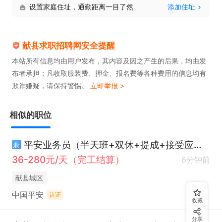
设置家庭住址，通勤距离一目了然
添加住址
2.月均水平：3000-8000 元，优秀者可达10000 元
 +。

献县求职招聘网安全提醒
3.福利保障：意外险、医疗险、养老金、带薪年假、
本站所有信息均由用户发布，其内容及因之产生的后果，均由发
节日福利、培训、团建旅游等。

布者承担；凡收取服装费、押金、报名费等各种费用的信息均有
四、岗位优势

欺诈嫌疑，请保持警惕。
立即举报 >
1.发展空间大：个险业务前景好，晋升路径清晰，可
至管理岗位。

相似的职位
2. 收入多元高：收入与业绩挂钩，提成奖金丰厚，努
力可获高回报。

平安业务员（半天班+双休+提成+接受应届生）
兼
3. 培训支持强：完善培训体系，提供入职、进阶培训
36-280元/天（完工结算）
6分钟前
与专题讲座。

献县城区
4.客户资源优：公司提供部分资源，个人积累后客户
中国平安
认证
收藏
资源丰富。
分享