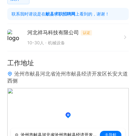
资料整理工作，保障技术文档的完整性与可追溯性。

联系我时请说是在
献县求职招聘网
上看到的，谢谢！
任职要求：

河北祥马科技有限公司
认证
1. 熟练掌握AutoCAD、SolidWorks等设计软件，这是
10-30人
机械设备
开展工作的核心技能要求。

2. 具备扎实的机械设计基础，熟悉机械制图规范及流
工作地址
程，能够独立解决设计过程中的常见问题。

沧州市献县河北省沧州市献县经济开发区长安大道
3. 拥有良好的团队协作精神，能与不同部门高效配
西侧
合，共同推进项目进展。

4. 工作认真负责，注重细节，确保设计工作的高质量
交付。

5. 具备较强的学习能力，能够快速适应新技术、新要
求，不断提升自身专业水平。
沧州市献县河北省沧州市献县经济开发区长安大道西侧
去导航