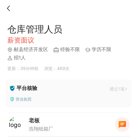
仓库管理人员
薪资面议
献县经济开发区
经验不限
学历不限
招1人
更新：39分钟前
浏览：469次
平台核验
通过1项
营业执照
老板
浩翔纸箱厂