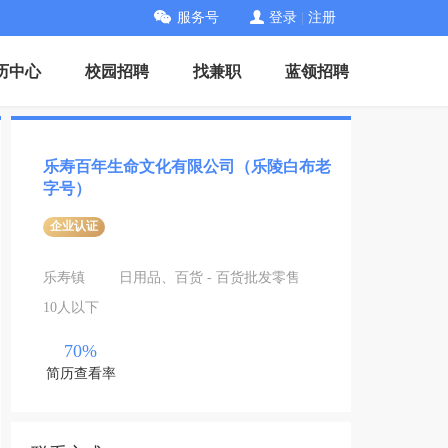
服务号
登录
|
注册
历中心
校园招聘
找兼职
蓝领招聘
乐寿百年生命文化有限公司（乐陵白布老
字号）
企业认证
乐寿镇
日用品、百货 - 百货批发零售
10人以下
70%
简历查看率