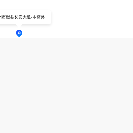
州市献县长安大道-本斋路
如有不实立即举报
过献县求职招聘网认证，可放心联系
用户发布，其内容及因之产生的后果，均由发布者承担，与
种费用的信息均有欺诈嫌疑，请保持警惕。
我要举报>>>