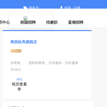
服务号
登录
|
注册
历中心
校园招聘
找兼职
蓝领招聘
果缤纷凤栖园店
企业认证
乐寿镇
居民和商务、日常服务 - 日常服务
30-60人
4%
简历查看
率