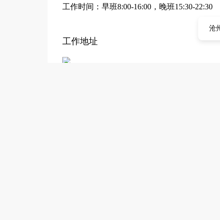
工作时间：早班8:00-16:00，晚班15:30-22:30
沧
工作地址
献县求职招聘网敬告各位求职者：此企业已经
1、本站仅提供信息储存平台，所有信息均由
本站无关。
2、凡告知“收取服装费、押金、报名费等各
可能感兴趣的职位