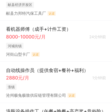
献县经济开发区
献县力邦特汽保工具厂
认证
看机器师傅（成手+计件工资）
8000-10000元/月
24分钟前
河城街镇
河街山型卡厂
认证
自动线操作员（提供食宿+餐补+福利）
2880元/月
1分钟前
淮镇
沧州极兔极致供应链管理有限公司
认证
洗瓶设备操作工（午餐+晚餐+高产奖+意外险）