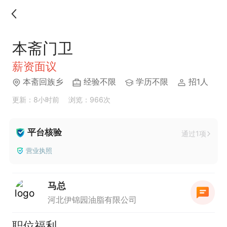
本斋门卫
薪资面议
本斋回族乡
经验不限
学历不限
招1人
更新：8小时前
浏览：966次
平台核验
通过1项
营业执照
马总
河北伊锦园油脂有限公司
职位福利