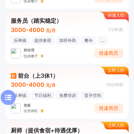
悦易餐厅
快速入职
服务员（踏实稳定）
3000-4000
7小时前
元/月
乐寿镇
提供食宿
加班补助
餐补
...
郑经理
投递简历
悦易餐厅
立即入职
前台（上3休1）
新
3000-4000
14分钟前
元/月
乐寿镇
节日福利
免费培训
晋升空间
老板
投递简历
沧州昶旺
立即入职
厨师（提供食宿+待遇优厚）