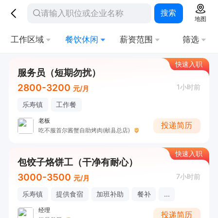
搜索
地图
工作区域
餐饮休闲
薪资范围
筛选
快速入职
服务员（短期勿扰）
2800-3200
1小时前
元/月
乐寿镇
工作餐
老板
投递简历
吃不服首尔酱蟹自助烤肉(献县总店)
快速入职
包饺子烙饼工（干净有耐心）
3000-3500
7小时前
元/月
乐寿镇
提供食宿
加班补助
餐补
...
经理
投递简历