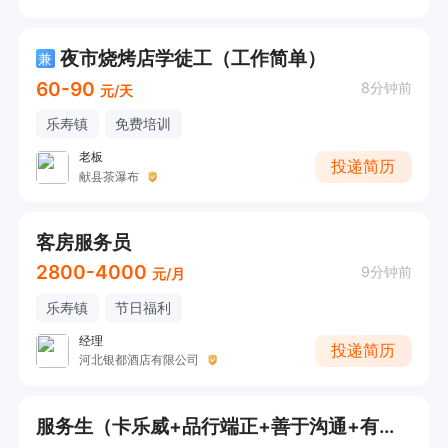
夜市烧烤店学徒工（工作简单）
兼
60-90
8分钟前
元/天
乐寿镇
免费培训
老板
投递简历
献县茶瀑布
客房服务员
2800-4000
9分钟前
元/月
乐寿镇
节日福利
经理
投递简历
河北银都酒店有限公司
服务生（卡乐威+品行端正+善于沟通+有无经验均可）