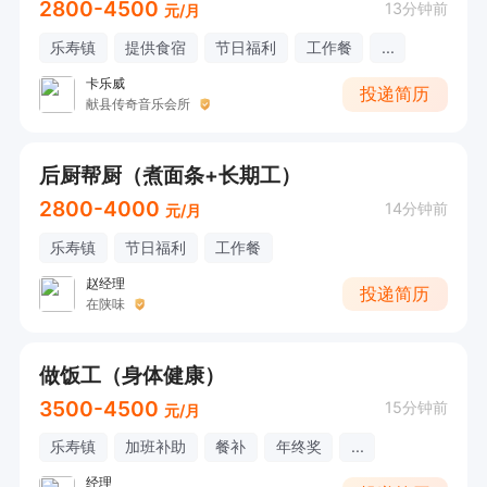
2800-4500
13分钟前
元/月
乐寿镇
提供食宿
节日福利
工作餐
...
卡乐威
投递简历
献县传奇音乐会所
后厨帮厨（煮面条+长期工）
2800-4000
14分钟前
元/月
乐寿镇
节日福利
工作餐
赵经理
投递简历
在陕味
做饭工（身体健康）
3500-4500
15分钟前
元/月
乐寿镇
加班补助
餐补
年终奖
...
经理