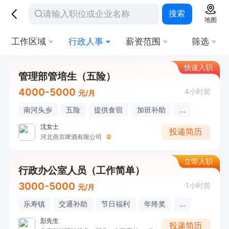
搜索
地图
工作区域
行政人事
薪资范围
筛选
快速入职
管理部管培生（五险）
4000-5000
4小时前
元/月
南河头乡
五险
提供食宿
加班补助
...
沈女士
投递简历
河北燕京啤酒有限公司
立即入职
行政办公室人员（工作简单）
3000-5000
1小时前
元/月
乐寿镇
交通补助
节日福利
年终奖
...
彭先生
投递简历