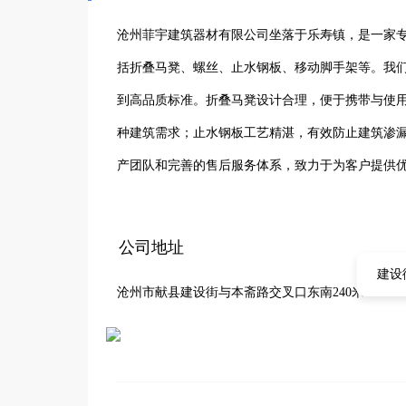
沧州菲宇建筑器材有限公司坐落于乐寿镇，是一家专
括折叠马凳、螺丝、止水钢板、移动脚手架等。我
到高品质标准。折叠马凳设计合理，便于携带与使
种建筑需求；止水钢板工艺精湛，有效防止建筑渗
产团队和完善的售后服务体系，致力于为客户提供
誉，我们赢得了众多客户的信赖与支持。未来，沧
提升产品性能与服务水平，为建筑行业的发展贡献
公司地址
建设
沧州市献县建设街与本斋路交叉口东南240米